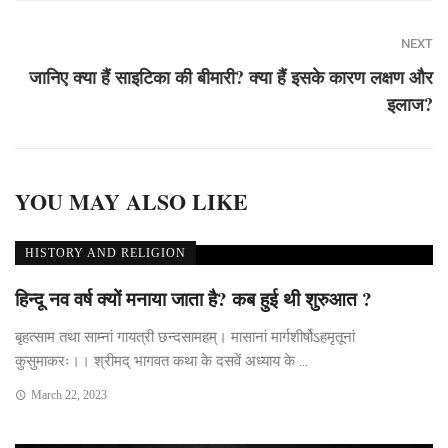
NEXT
जानिए क्या हैं साइटिका की बीमारी? क्या हैं इसके कारण लक्षण और
इलाज?
YOU MAY ALSO LIKE
HISTORY AND RELIGION
हिन्दू नव वर्ष क्यों मनाया जाता है? कब हुई थी शुरुआत ?
बृहत्साम तथा साम्नां गायत्री छन्दसामहम्। मासानां मार्गशीर्षोऽहमृतूनां
कुसुमाकरः।। श्रीमद् भागवत कथा के दसवें अध्याय के ...
March 22, 2023