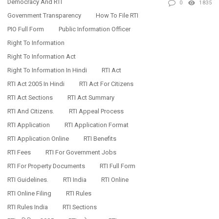
Democracy And RTI
0
1835
Government Transparency
How To File RTI
PIO Full Form
Public Information Officer
Right To Information
Right To Information Act
Right To Information In Hindi
RTI Act
RTI Act 2005 In Hindi
RTI Act For Citizens
RTI Act Sections
RTI Act Summary
RTI And Citizens.
RTI Appeal Process
RTI Application
RTI Application Format
RTI Application Online
RTI Benefits
RTI Fees
RTI For Government Jobs
RTI For Property Documents
RTI Full Form
RTI Guidelines.
RTI India
RTI Online
RTI Online Filing
RTI Rules
RTI Rules India
RTI Sections